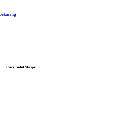
mpai siap sidang.
 Sekarang →
edit · dipakai 300rb+ mahasiswa
Cari Judul Skripsi
→
PRODUK
PANDUAN