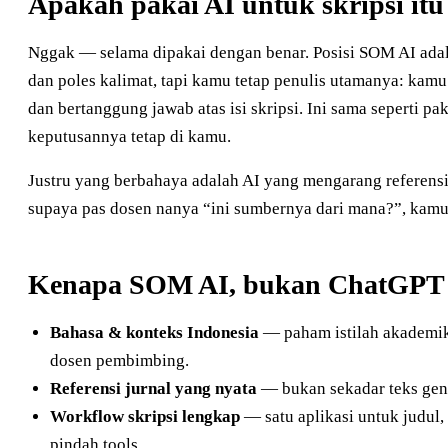
Apakah pakai AI untuk skripsi itu
Nggak — selama dipakai dengan benar. Posisi SOM AI ada
dan poles kalimat, tapi kamu tetap penulis utamanya: kamu
dan bertanggung jawab atas isi skripsi. Ini sama seperti pa
keputusannya tetap di kamu.
Justru yang berbahaya adalah AI yang mengarang referensi.
supaya pas dosen nanya “ini sumbernya dari mana?”, kam
Kenapa SOM AI, bukan ChatGPT 
Bahasa & konteks Indonesia
— paham istilah akademik 
dosen pembimbing.
Referensi jurnal yang nyata
— bukan sekadar teks gener
Workflow skripsi lengkap
— satu aplikasi untuk judul, 
pindah tools.