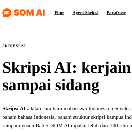
Fitur
Agent Skripsi
Parafrase
SKRIPSI AI
Skripsi AI: kerjain
sampai sidang
Skripsi AI
adalah cara baru mahasiswa Indonesia menyelesai
paham bahasa Indonesia, paham struktur skripsi kampus Indo
sampai nyusun Bab 5. SOM AI dipakai lebih dari 300 ribu 