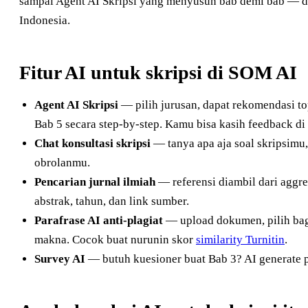
sampai Agent AI Skripsi yang menyusun bab demi bab — di
Indonesia.
Fitur AI untuk skripsi di SOM AI
Agent AI Skripsi
— pilih jurusan, dapat rekomendasi to
Bab 5 secara step-by-step. Kamu bisa kasih feedback di 
Chat konsultasi skripsi
— tanya apa aja soal skripsimu, 
obrolanmu.
Pencarian jurnal ilmiah
— referensi diambil dari aggre
abstrak, tahun, dan link sumber.
Parafrase AI anti-plagiat
— upload dokumen, pilih bag
makna. Cocok buat nurunin skor
similarity Turnitin
.
Survey AI
— butuh kuesioner buat Bab 3? AI generate p