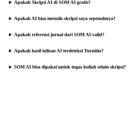
Apakah Skripsi AI di SOM AI gratis?
Apakah AI bisa menulis skripsi saya sepenuhnya?
Apakah referensi jurnal dari SOM AI valid?
Apakah hasil tulisan AI terdeteksi Turnitin?
SOM AI bisa dipakai untuk tugas kuliah selain skripsi?
Skripsimu nggak harus
Gabung 300rb+ mahasiswa yang udah k