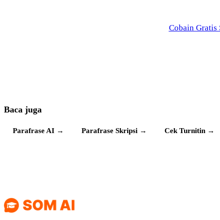
dari nyari judul sa
Cobain Gratis
Gratis selamanya · tanpa kartu kr
Baca juga
Parafrase AI
→
Parafrase Skripsi
→
Cek Turnitin
→