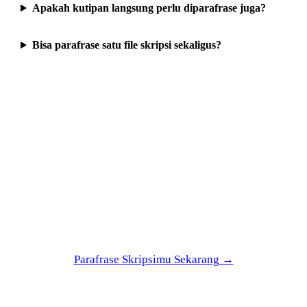
Apakah kutipan langsung perlu diparafrase juga?
Bisa parafrase satu file skripsi sekaligus?
Berhenti parafrase manual
satu-satu kalimat
Upload skripsimu, tandai bagian yang merah di
Turnitin, biar Parafrase AI SOM AI yang nulis
ulang.
Parafrase Skripsimu Sekarang →
Gratis selamanya · tanpa kartu kredit · dipakai 300rb+
mahasiswa