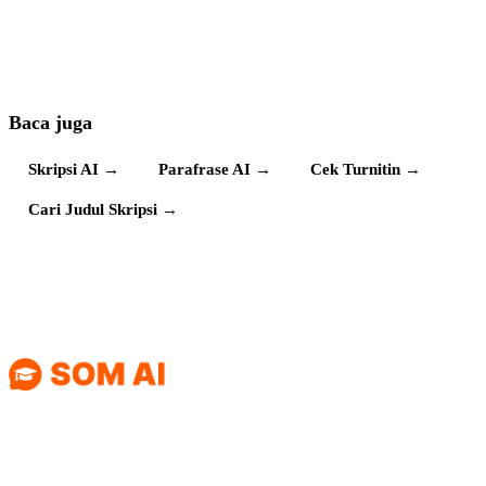
Baca juga
Skripsi AI
→
Parafrase AI
→
Cek Turnitin
→
Cari Judul Skripsi
→
PRODUK
PANDUAN
Teman skripsian
AI Chat
Skripsi AI
yang pintar & seru.
Agent AI
Parafrase
Bikin riset akademik
Skripsi
AI
jadi santai, buat
Parafrase
Parafrase